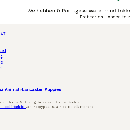
We hebben 0 Portugese Waterhond fokke
Probeer op Honden te 
dam
and
ag
de
d
ci Animali
Lancaster Puppies
 verbeteren. Met het gebruik van deze website en
en cookiebeleid
van Puppyplaats. U kunt op elk moment