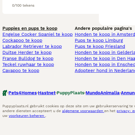
0/100 tekens
Puppies en pups te koop
Andere populaire pagina's
Engelse Cocker Spaniel te koop
Honden te koop in Amster
Cockapoo te koop
Pups te koop Limburg​
Labrador Retriever te koop
Pups te koop Friesland​
Duitse Herder te koop
Honden te koop in Gelderl
Franse Bulldog te koop
Honden te koop in Den Ha
Teckel ruwhaar te koop
Honden te koop in Ensche
Cavapoo te koop
Adopteer hond in Nederlan
Pets4Homes
Hastnet
PuppyPlaats
MundoAnimalia
Annun
Puppyplaats.nl gebruikt cookies op deze site om uw gebruikerservaring te
andere diensten accepteert u de
algemene voorwaarden
en het
privacy- 
uw
voorkeuren beheren
.