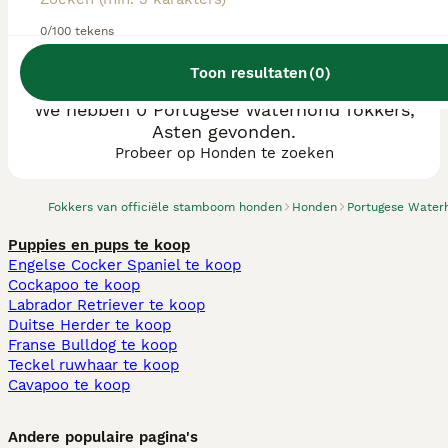
0/100 tekens
Toon resultaten
(
0
)
We hebben 0 Portugese Waterhond fokkers,
Asten gevonden.
Probeer op Honden te zoeken
Fokkers van officiële stamboom honden
Honden
Portugese Water
Puppies en pups te koop
Engelse Cocker Spaniel te koop
Cockapoo te koop
Labrador Retriever te koop
Duitse Herder te koop
Franse Bulldog te koop
Teckel ruwhaar te koop
Cavapoo te koop
Andere populaire pagina's