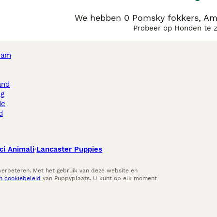
We hebben 0 Pomsky fokkers, Am
Probeer op Honden te 
dam
and
ag
de
d
ci Animali
Lancaster Puppies
 verbeteren. Met het gebruik van deze website en
en cookiebeleid
van Puppyplaats. U kunt op elk moment