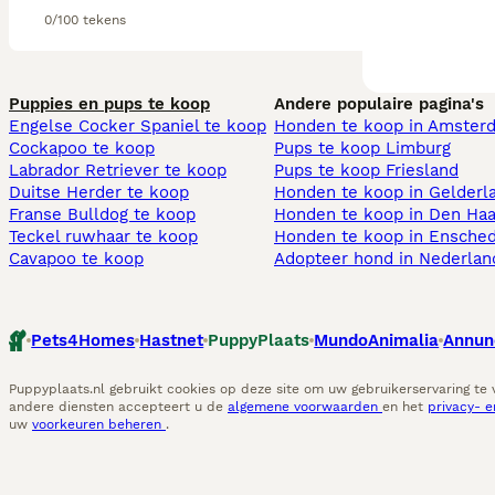
0/100 tekens
Puppies en pups te koop
Andere populaire pagina's
Engelse Cocker Spaniel te koop
Honden te koop in Amster
Cockapoo te koop
Pups te koop Limburg​
Labrador Retriever te koop
Pups te koop Friesland​
Duitse Herder te koop
Honden te koop in Gelderl
Franse Bulldog te koop
Honden te koop in Den Ha
Teckel ruwhaar te koop
Honden te koop in Ensche
Cavapoo te koop
Adopteer hond in Nederlan
Pets4Homes
Hastnet
PuppyPlaats
MundoAnimalia
Annun
Puppyplaats.nl gebruikt cookies op deze site om uw gebruikerservaring te
andere diensten accepteert u de
algemene voorwaarden
en het
privacy- 
uw
voorkeuren beheren
.