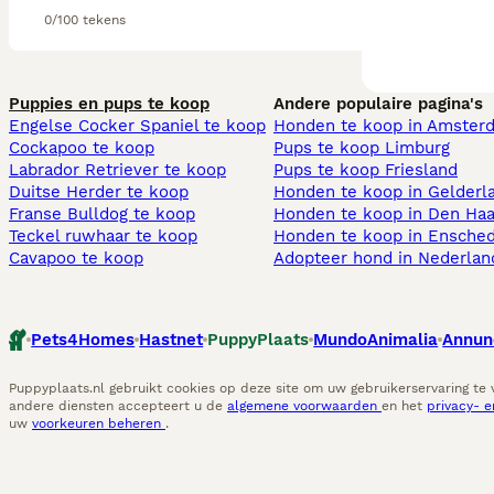
0/100 tekens
Puppies en pups te koop
Andere populaire pagina's
Engelse Cocker Spaniel te koop
Honden te koop in Amster
Cockapoo te koop
Pups te koop Limburg​
Labrador Retriever te koop
Pups te koop Friesland​
Duitse Herder te koop
Honden te koop in Gelderl
Franse Bulldog te koop
Honden te koop in Den Ha
Teckel ruwhaar te koop
Honden te koop in Ensche
Cavapoo te koop
Adopteer hond in Nederlan
Pets4Homes
Hastnet
PuppyPlaats
MundoAnimalia
Annun
Puppyplaats.nl gebruikt cookies op deze site om uw gebruikerservaring te
andere diensten accepteert u de
algemene voorwaarden
en het
privacy- 
uw
voorkeuren beheren
.