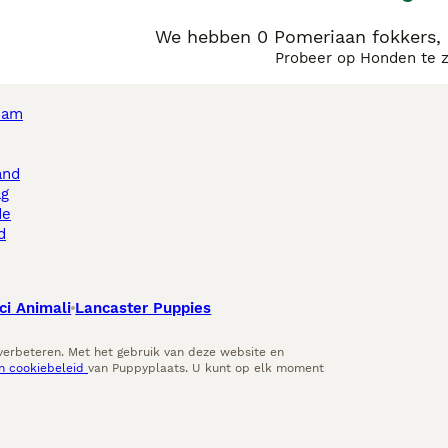
We hebben 0 Pomeriaan fokkers,
Probeer op Honden te 
dam
and
ag
de
d
ci Animali
Lancaster Puppies
 verbeteren. Met het gebruik van deze website en
en cookiebeleid
van Puppyplaats. U kunt op elk moment