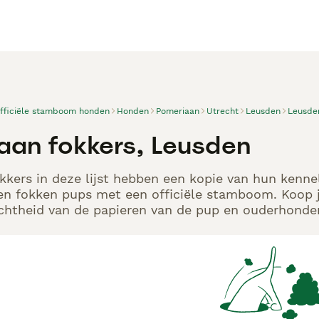
officiële stamboom honden
Honden
Pomeriaan
Utrecht
Leusden
Leusde
aan fokkers, Leusden
kers in deze lijst hebben een kopie van hun kennelr
en fokken pups met een officiële stamboom. Koop j
echtheid van de papieren van de pup en ouderhonden