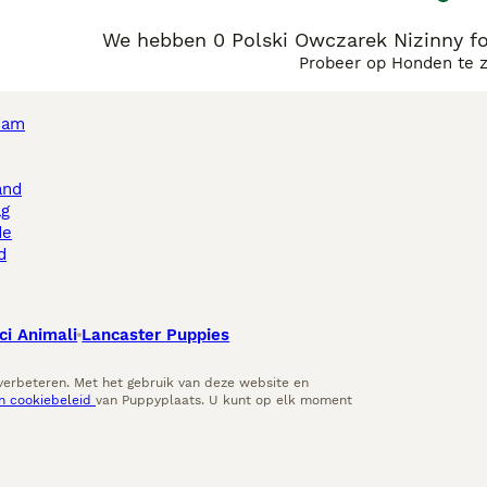
We hebben 0 Polski Owczarek Nizinny f
Probeer op Honden te 
dam
and
ag
de
d
ci Animali
Lancaster Puppies
 verbeteren. Met het gebruik van deze website en
en cookiebeleid
van Puppyplaats. U kunt op elk moment