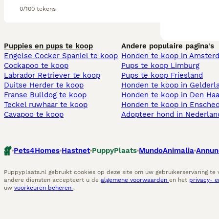
0/100 tekens
Puppies en pups te koop
Andere populaire pagina's
Engelse Cocker Spaniel te koop
Honden te koop in Amster
Cockapoo te koop
Pups te koop Limburg​
Labrador Retriever te koop
Pups te koop Friesland​
Duitse Herder te koop
Honden te koop in Gelderl
Franse Bulldog te koop
Honden te koop in Den Ha
Teckel ruwhaar te koop
Honden te koop in Ensche
Cavapoo te koop
Adopteer hond in Nederlan
Pets4Homes
Hastnet
PuppyPlaats
MundoAnimalia
Annun
Puppyplaats.nl gebruikt cookies op deze site om uw gebruikerservaring te
andere diensten accepteert u de
algemene voorwaarden
en het
privacy- 
uw
voorkeuren beheren
.