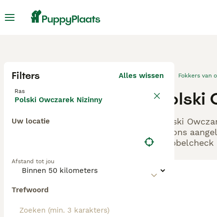
Filters
Alles wissen
Fokkers van 
Ras
Polski
Polski Owczarek Nizinny
Polski Owczar
Uw locatie
bij ons aange
Dubbelcheck z
Afstand tot jou
Trefwoord