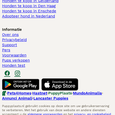
Honden te koop in Gelderland
Honden te koop in Den Haag
Honden te koop in Enschede
Adopteer hond in Nederland
Informatie
Over ons
Privacybeleid
Support
Pers
Voorwaarden
Pups verkopen
Honden test
Pets4Homes
Hastnet
PuppyPlaats
MundoAnimalia
Annunci Animali
Lancaster Puppies
Puppyplaats.nl gebruikt cookies op deze site om uw gebruikerservaring
te verbeteren. Met het gebruik van deze website en andere diensten
accepteert u de
algemene voorwaarden
en het
privacy- en cookiebeleid