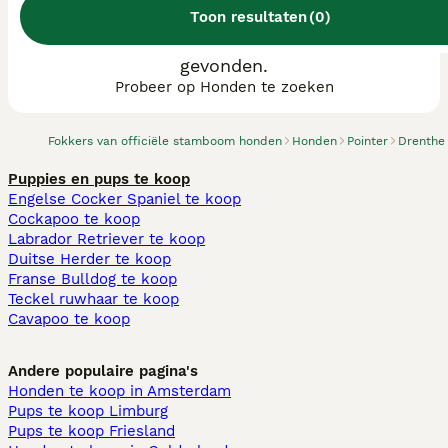
Toon resultaten
(
0
)
We hebben 0 Pointer fokkers, Coevorden
gevonden.
Probeer op Honden te zoeken
Fokkers van officiële stamboom honden
Honden
Pointer
Drenthe
Puppies en pups te koop
Engelse Cocker Spaniel te koop
Cockapoo te koop
Labrador Retriever te koop
Duitse Herder te koop
Franse Bulldog te koop
Teckel ruwhaar te koop
Cavapoo te koop
Andere populaire pagina's
Honden te koop in Amsterdam
Pups te koop Limburg​
Pups te koop Friesland​