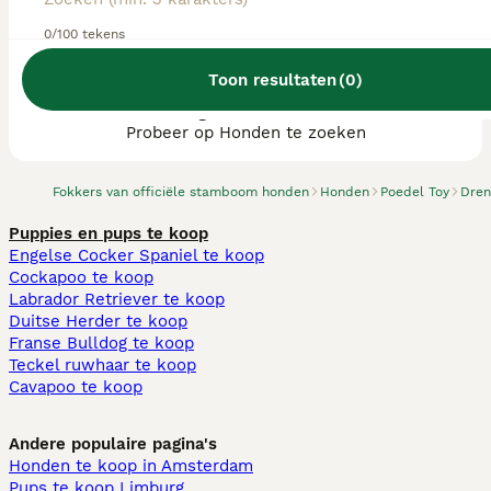
0/100 tekens
Toon resultaten
(
0
)
We hebben 0 Poedel Toy fokkers, Coevorden
gevonden.
Probeer op Honden te zoeken
Fokkers van officiële stamboom honden
Honden
Poedel Toy
Dren
Puppies en pups te koop
Engelse Cocker Spaniel te koop
Cockapoo te koop
Labrador Retriever te koop
Duitse Herder te koop
Franse Bulldog te koop
Teckel ruwhaar te koop
Cavapoo te koop
Andere populaire pagina's
Honden te koop in Amsterdam
Pups te koop Limburg​