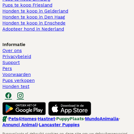
Pups te koop Friesland​
Honden te koop in Gelderland
Honden te koop in Den Haag
Honden te koop in Enschede
Adopteer hond in Nederland
Informatie
Over ons
Privacybeleid
Support
Pers
Voorwaarden
Pups verkopen
Honden test
Pets4Homes
Hastnet
PuppyPlaats
MundoAnimalia
Annunci Animali
Lancaster Puppies
Puppyplaats.nl gebruikt cookies op deze site om uw gebruikerservaring