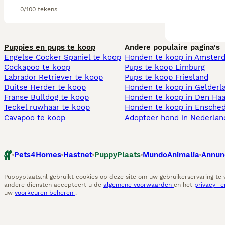
0/100 tekens
Puppies en pups te koop
Andere populaire pagina's
Engelse Cocker Spaniel te koop
Honden te koop in Amster
Cockapoo te koop
Pups te koop Limburg​
Labrador Retriever te koop
Pups te koop Friesland​
Duitse Herder te koop
Honden te koop in Gelderl
Franse Bulldog te koop
Honden te koop in Den Ha
Teckel ruwhaar te koop
Honden te koop in Ensche
Cavapoo te koop
Adopteer hond in Nederlan
Pets4Homes
Hastnet
PuppyPlaats
MundoAnimalia
Annun
Puppyplaats.nl gebruikt cookies op deze site om uw gebruikerservaring te
andere diensten accepteert u de
algemene voorwaarden
en het
privacy- 
uw
voorkeuren beheren
.