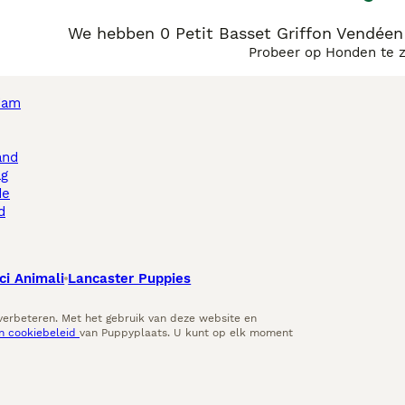
We hebben 0 Petit Basset Griffon Vendéen
Probeer op Honden te 
dam
and
ag
de
d
ci Animali
Lancaster Puppies
 verbeteren. Met het gebruik van deze website en
en cookiebeleid
van Puppyplaats. U kunt op elk moment