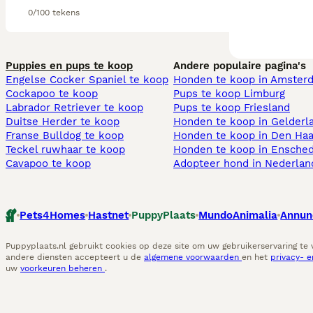
0/100 tekens
Puppies en pups te koop
Andere populaire pagina's
Engelse Cocker Spaniel te koop
Honden te koop in Amster
Cockapoo te koop
Pups te koop Limburg​
Labrador Retriever te koop
Pups te koop Friesland​
Duitse Herder te koop
Honden te koop in Gelderl
Franse Bulldog te koop
Honden te koop in Den Ha
Teckel ruwhaar te koop
Honden te koop in Ensche
Cavapoo te koop
Adopteer hond in Nederlan
Pets4Homes
Hastnet
PuppyPlaats
MundoAnimalia
Annun
Puppyplaats.nl gebruikt cookies op deze site om uw gebruikerservaring te
andere diensten accepteert u de
algemene voorwaarden
en het
privacy- 
uw
voorkeuren beheren
.