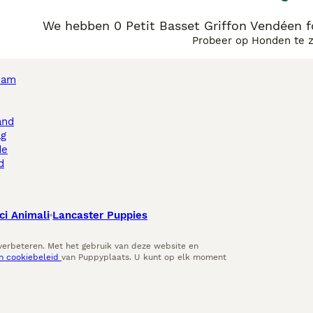
We hebben 0 Petit Basset Griffon Vendéen 
Probeer op Honden te 
dam
and
ag
de
d
ci Animali
Lancaster Puppies
 verbeteren. Met het gebruik van deze website en
en cookiebeleid
van Puppyplaats. U kunt op elk moment