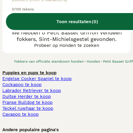
0/100 tekens
Toon resultaten
(
0
)
We hebben 0 Petit Basset Griffon Vendéen
fokkers, Sint-Michielsgestel gevonden.
Probeer op Honden te zoeken
Fokkers van officiële stamboom honden
Honden
Petit Basset Gri
Puppies en pups te koop
Engelse Cocker Spaniel te koop
Cockapoo te koop
Labrador Retriever te koop
Duitse Herder te koop
Franse Bulldog te koop
Teckel ruwhaar te koop
Cavapoo te koop
Andere populaire pagina's