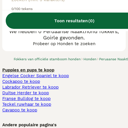
0/100 tekens
Toon resultaten
(
0
)
We hebben 0 Peruaanse Naakthond fokkers,
Goirle gevonden.
Probeer op Honden te zoeken
Fokkers van officiële stamboom honden
Honden
Peruaanse Naak
Puppies en pups te koop
Engelse Cocker Spaniel te koop
Cockapoo te koop
Labrador Retriever te koop
Duitse Herder te koop
Franse Bulldog te koop
Teckel ruwhaar te koop
Cavapoo te koop
Andere populaire pagina's