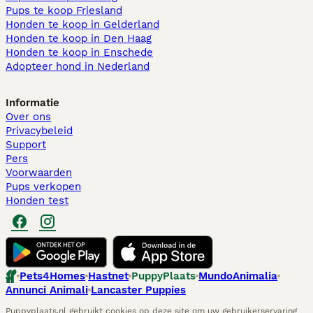
Pups te koop Friesland​
Honden te koop in Gelderland
Honden te koop in Den Haag
Honden te koop in Enschede
Adopteer hond in Nederland
Informatie
Over ons
Privacybeleid
Support
Pers
Voorwaarden
Pups verkopen
Honden test
Pets4Homes
Hastnet
PuppyPlaats
MundoAnimalia
Annunci Animali
Lancaster Puppies
Puppyplaats.nl gebruikt cookies op deze site om uw gebruikerservaring