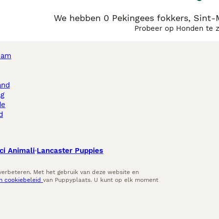
We hebben 0 Pekingees fokkers, Sint-M
Probeer op Honden te 
dam
and
ag
de
d
ci Animali
Lancaster Puppies
 verbeteren. Met het gebruik van deze website en
en cookiebeleid
van Puppyplaats. U kunt op elk moment