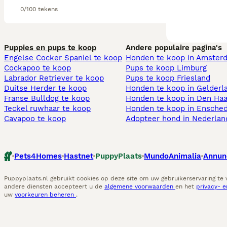
0/100 tekens
Puppies en pups te koop
Andere populaire pagina's
Engelse Cocker Spaniel te koop
Honden te koop in Amster
Cockapoo te koop
Pups te koop Limburg​
Labrador Retriever te koop
Pups te koop Friesland​
Duitse Herder te koop
Honden te koop in Gelderl
Franse Bulldog te koop
Honden te koop in Den Ha
Teckel ruwhaar te koop
Honden te koop in Ensche
Cavapoo te koop
Adopteer hond in Nederlan
Pets4Homes
Hastnet
PuppyPlaats
MundoAnimalia
Annun
Puppyplaats.nl gebruikt cookies op deze site om uw gebruikerservaring te
andere diensten accepteert u de
algemene voorwaarden
en het
privacy- 
uw
voorkeuren beheren
.