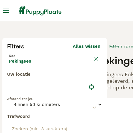
Filters
Alles wissen
Fokkers van 
Ras
Pekinge
Pekingees
Pekingees Fok
Uw locatie
aangeleverd, 
altijd op de 
Afstand tot jou
Trefwoord