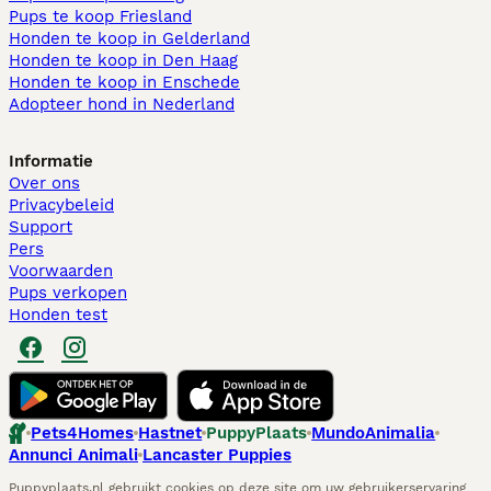
Pups te koop Friesland​
Honden te koop in Gelderland
Honden te koop in Den Haag
Honden te koop in Enschede
Adopteer hond in Nederland
Informatie
Over ons
Privacybeleid
Support
Pers
Voorwaarden
Pups verkopen
Honden test
Pets4Homes
Hastnet
PuppyPlaats
MundoAnimalia
Annunci Animali
Lancaster Puppies
Puppyplaats.nl gebruikt cookies op deze site om uw gebruikerservaring