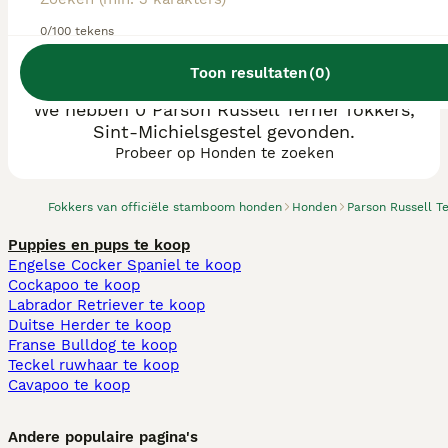
0/100 tekens
Toon resultaten
(
0
)
We hebben 0 Parson Russell Terriër fokkers,
Sint-Michielsgestel gevonden.
Probeer op Honden te zoeken
Fokkers van officiële stamboom honden
Honden
Parson Russell Te
Puppies en pups te koop
Engelse Cocker Spaniel te koop
Cockapoo te koop
Labrador Retriever te koop
Duitse Herder te koop
Franse Bulldog te koop
Teckel ruwhaar te koop
Cavapoo te koop
Andere populaire pagina's