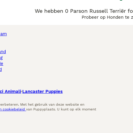
We hebben 0 Parson Russell Terriër fo
Probeer op Honden te 
dam
and
ag
de
d
ci Animali
Lancaster Puppies
 verbeteren. Met het gebruik van deze website en
en cookiebeleid
van Puppyplaats. U kunt op elk moment