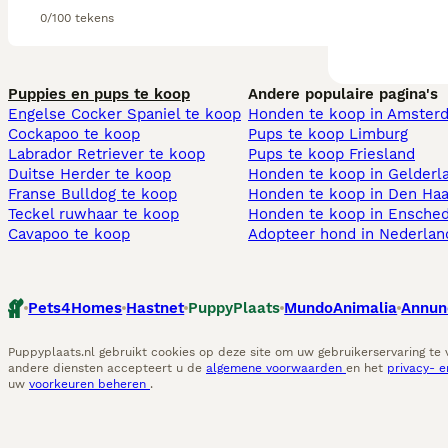
0/100 tekens
Puppies en pups te koop
Andere populaire pagina's
Engelse Cocker Spaniel te koop
Honden te koop in Amster
Cockapoo te koop
Pups te koop Limburg​
Labrador Retriever te koop
Pups te koop Friesland​
Duitse Herder te koop
Honden te koop in Gelderl
Franse Bulldog te koop
Honden te koop in Den Ha
Teckel ruwhaar te koop
Honden te koop in Ensche
Cavapoo te koop
Adopteer hond in Nederlan
Pets4Homes
Hastnet
PuppyPlaats
MundoAnimalia
Annun
Puppyplaats.nl gebruikt cookies op deze site om uw gebruikerservaring te
andere diensten accepteert u de
algemene voorwaarden
en het
privacy- 
uw
voorkeuren beheren
.