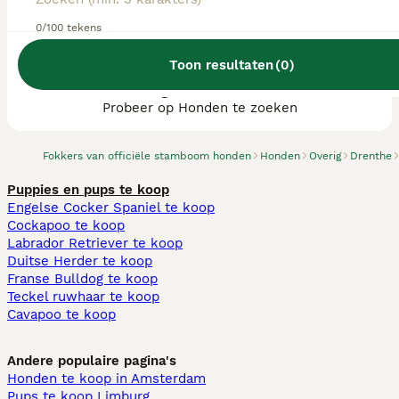
0/100 tekens
Toon resultaten
(
0
)
We hebben 0 Overig fokkers, Coevorden
gevonden.
Probeer op Honden te zoeken
Fokkers van officiële stamboom honden
Honden
Overig
Drenthe
Puppies en pups te koop
Engelse Cocker Spaniel te koop
Cockapoo te koop
Labrador Retriever te koop
Duitse Herder te koop
Franse Bulldog te koop
Teckel ruwhaar te koop
Cavapoo te koop
Andere populaire pagina's
Honden te koop in Amsterdam
Pups te koop Limburg​