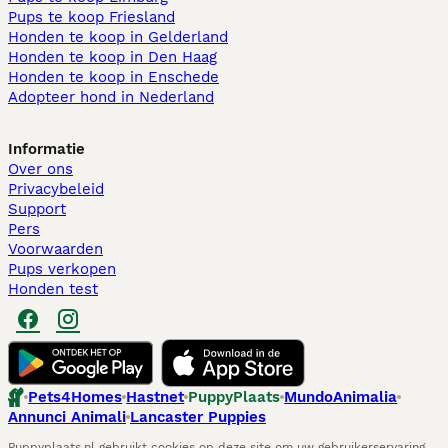
Pups te koop Friesland​
Honden te koop in Gelderland
Honden te koop in Den Haag
Honden te koop in Enschede
Adopteer hond in Nederland
Informatie
Over ons
Privacybeleid
Support
Pers
Voorwaarden
Pups verkopen
Honden test
Pets4Homes
Hastnet
PuppyPlaats
MundoAnimalia
Annunci Animali
Lancaster Puppies
Puppyplaats.nl gebruikt cookies op deze site om uw gebruikerservaring