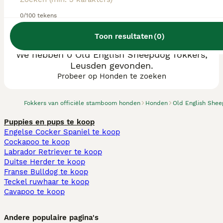
0/100 tekens
Toon resultaten
(
0
)
We hebben 0 Old English Sheepdog fokkers,
Leusden gevonden.
Probeer op Honden te zoeken
Fokkers van officiële stamboom honden
Honden
Old English She
Puppies en pups te koop
Engelse Cocker Spaniel te koop
Cockapoo te koop
Labrador Retriever te koop
Duitse Herder te koop
Franse Bulldog te koop
Teckel ruwhaar te koop
Cavapoo te koop
Andere populaire pagina's