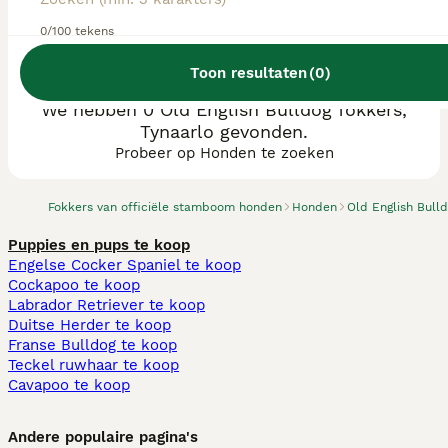
0/100 tekens
Toon resultaten
(
0
)
We hebben 0 Old English Bulldog fokkers,
Tynaarlo gevonden.
Probeer op Honden te zoeken
Fokkers van officiële stamboom honden
Honden
Old English Bull
Puppies en pups te koop
Engelse Cocker Spaniel te koop
Cockapoo te koop
Labrador Retriever te koop
Duitse Herder te koop
Franse Bulldog te koop
Teckel ruwhaar te koop
Cavapoo te koop
Andere populaire pagina's