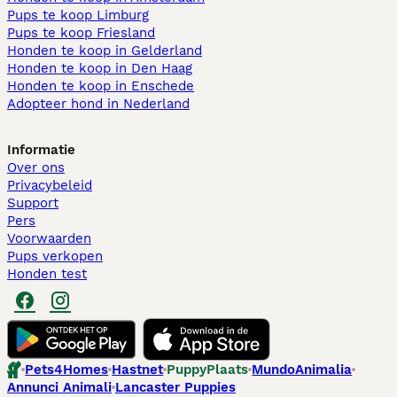
Pups te koop Limburg​
Pups te koop Friesland​
Honden te koop in Gelderland
Honden te koop in Den Haag
Honden te koop in Enschede
Adopteer hond in Nederland
Informatie
Over ons
Privacybeleid
Support
Pers
Voorwaarden
Pups verkopen
Honden test
Pets4Homes
Hastnet
PuppyPlaats
MundoAnimalia
Annunci Animali
Lancaster Puppies