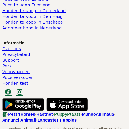
Pups te koop Friesland​
Honden te koop in Gelderland
Honden te koop in Den Haag
Honden te koop in Enschede
Adopteer hond in Nederland
Informatie
Over ons
Privacybeleid
Support
Pers
Voorwaarden
Pups verkopen
Honden test
Pets4Homes
Hastnet
PuppyPlaats
MundoAnimalia
Annunci Animali
Lancaster Puppies
Puppyplaats.nl gebruikt cookies op deze site om uw gebruikerservaring