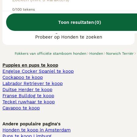
0/100 tekens
Toon resultaten
(
0
)
We hebben 0 Norwich Terriër fokkers, Goirle
gevonden.
Probeer op Honden te zoeken
Fokkers van officiële stamboom honden
Honden
Norwich Terriër
Puppies en pups te koop
Engelse Cocker Spaniel te koop
Cockapoo te koop
Labrador Retriever te koop
Duitse Herder te koop
Franse Bulldog te koop
Teckel ruwhaar te koop
Cavapoo te koop
Andere populaire pagina's
Honden te koop in Amsterdam
Pups te koop Limburg​