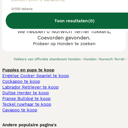
0/100 tekens
Toon resultaten
(
0
)
We hebben 0 Norwich Terriër fokkers,
Coevorden gevonden.
Probeer op Honden te zoeken
Fokkers van officiële stamboom honden
Honden
Norwich Terriër
Puppies en pups te koop
Engelse Cocker Spaniel te koop
Cockapoo te koop
Labrador Retriever te koop
Duitse Herder te koop
Franse Bulldog te koop
Teckel ruwhaar te koop
Cavapoo te koop
Andere populaire pagina's