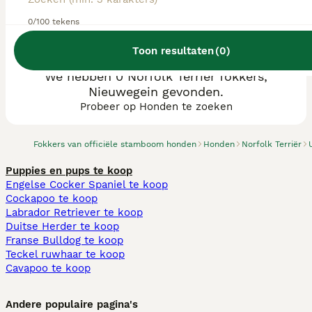
0/100 tekens
Toon resultaten
(
0
)
We hebben 0 Norfolk Terriër fokkers,
Nieuwegein gevonden.
Probeer op Honden te zoeken
Fokkers van officiële stamboom honden
Honden
Norfolk Terriër
Puppies en pups te koop
Engelse Cocker Spaniel te koop
Cockapoo te koop
Labrador Retriever te koop
Duitse Herder te koop
Franse Bulldog te koop
Teckel ruwhaar te koop
Cavapoo te koop
Andere populaire pagina's