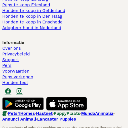
Pups te koop Friesland​
Honden te koop in Gelderland
Honden te koop in Den Haag
Honden te koop in Enschede
Adopteer hond in Nederland
Informatie
Over ons
Privacybeleid
Support
Pers
Voorwaarden
Pups verkopen
Honden test
Pets4Homes
Hastnet
PuppyPlaats
MundoAnimalia
Annunci Animali
Lancaster Puppies
Puppyplaats.nl gebruikt cookies op deze site om uw gebruikerservaring