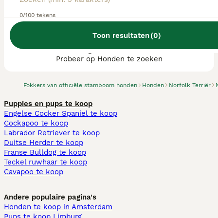
0/100 tekens
Toon resultaten
(
0
)
We hebben 0 Norfolk Terriër fokkers, Asten
gevonden.
Probeer op Honden te zoeken
Fokkers van officiële stamboom honden
Honden
Norfolk Terriër
Puppies en pups te koop
Engelse Cocker Spaniel te koop
Cockapoo te koop
Labrador Retriever te koop
Duitse Herder te koop
Franse Bulldog te koop
Teckel ruwhaar te koop
Cavapoo te koop
Andere populaire pagina's
Honden te koop in Amsterdam
Pups te koop Limburg​