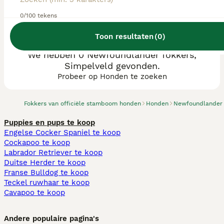
0/100 tekens
Toon resultaten
(
0
)
We hebben 0 Newfoundlander fokkers,
Simpelveld gevonden.
Probeer op Honden te zoeken
Fokkers van officiële stamboom honden
Honden
Newfoundlander
Puppies en pups te koop
Engelse Cocker Spaniel te koop
Cockapoo te koop
Labrador Retriever te koop
Duitse Herder te koop
Franse Bulldog te koop
Teckel ruwhaar te koop
Cavapoo te koop
Andere populaire pagina's