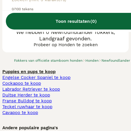
0/100 tekens
Toon resultaten
(
0
)
We hebben 0 Newfoundlander fokkers,
Landgraaf gevonden.
Probeer op Honden te zoeken
Fokkers van officiële stamboom honden
Honden
Newfoundlander
Puppies en pups te koop
Engelse Cocker Spaniel te koop
Cockapoo te koop
Labrador Retriever te koop
Duitse Herder te koop
Franse Bulldog te koop
Teckel ruwhaar te koop
Cavapoo te koop
Andere populaire pagina's