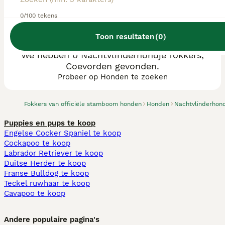
0/100 tekens
Toon resultaten
(
0
)
We hebben 0 Nachtvlinderhondje fokkers,
Coevorden gevonden.
Probeer op Honden te zoeken
Fokkers van officiële stamboom honden
Honden
Nachtvlinderhon
Puppies en pups te koop
Engelse Cocker Spaniel te koop
Cockapoo te koop
Labrador Retriever te koop
Duitse Herder te koop
Franse Bulldog te koop
Teckel ruwhaar te koop
Cavapoo te koop
Andere populaire pagina's