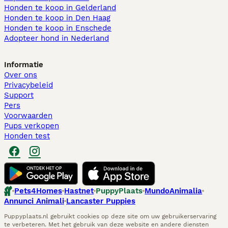
Honden te koop in Gelderland
Honden te koop in Den Haag
Honden te koop in Enschede
Adopteer hond in Nederland
Informatie
Over ons
Privacybeleid
Support
Pers
Voorwaarden
Pups verkopen
Honden test
Pets4Homes
Hastnet
PuppyPlaats
MundoAnimalia
Annunci Animali
Lancaster Puppies
Puppyplaats.nl gebruikt cookies op deze site om uw gebruikerservaring
te verbeteren. Met het gebruik van deze website en andere diensten