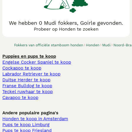
We hebben 0 Mudi fokkers, Goirle gevonden.
Probeer op Honden te zoeken
Fokkers van officiële stamboom honden
Honden
Mudi
Noord-Bra
Puppies en pups te koop
Engelse Cocker Spaniel te koop
Cockapoo te koop
Labrador Retriever te koop
Duitse Herder te koop
Franse Bulldog te koop
Teckel ruwhaar te koop
Cavapoo te koop
Andere populaire pagina's
Honden te koop in Amsterdam
Pups te koop Limburg​
Pups te koop Friesland​