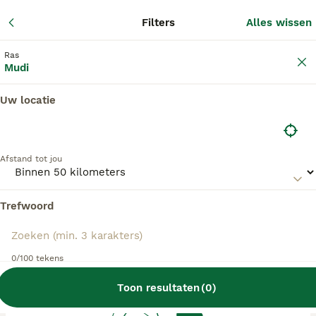
Adverte
Filters
Alles wissen
2
Filters
Ras
Mudi
Uw locatie
Mudi fokkers, Goirle
Mudi Fokkers in deze lijst hebben een kopie van
Afstand tot jou
hun kennelregistratie bij de Raad van Beheer bij
ons aangeleverd, en fokken pups met een
officiële stamboom. Koop je pup bij één van
Trefwoord
deze fokkers? Dubbelcheck zelf altijd op de
echtheid van de papieren van de pup en
ouderhonden bij bezichtiging.
0/100 tekens
Toon resultaten
(
0
)