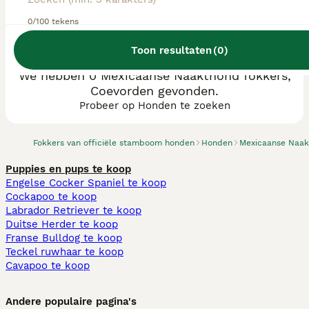
0/100 tekens
Toon resultaten
(
0
)
We hebben 0 Mexicaanse Naakthond fokkers,
Coevorden gevonden.
Probeer op Honden te zoeken
Fokkers van officiële stamboom honden
Honden
Mexicaanse Naa
Puppies en pups te koop
Engelse Cocker Spaniel te koop
Cockapoo te koop
Labrador Retriever te koop
Duitse Herder te koop
Franse Bulldog te koop
Teckel ruwhaar te koop
Cavapoo te koop
Andere populaire pagina's