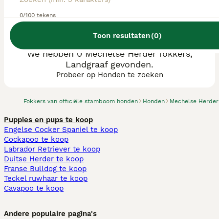
0/100 tekens
Toon resultaten
(
0
)
We hebben 0 Mechelse Herder fokkers,
Landgraaf gevonden.
Probeer op Honden te zoeken
Fokkers van officiële stamboom honden
Honden
Mechelse Herder
Puppies en pups te koop
Engelse Cocker Spaniel te koop
Cockapoo te koop
Labrador Retriever te koop
Duitse Herder te koop
Franse Bulldog te koop
Teckel ruwhaar te koop
Cavapoo te koop
Andere populaire pagina's