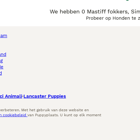
We hebben 0 Mastiff fokkers, Si
Probeer op Honden te 
dam
and
ag
de
d
ci Animali
Lancaster Puppies
 verbeteren. Met het gebruik van deze website en
en cookiebeleid
van Puppyplaats. U kunt op elk moment