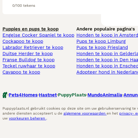
0/100 tekens
Puppies en pups te koop
Andere populaire pagina's
Engelse Cocker Spaniel te koop
Honden te koop in Amster
Cockapoo te koop
Pups te koop Limburg​
Labrador Retriever te koop
Pups te koop Friesland​
Duitse Herder te koop
Honden te koop in Gelderl
Franse Bulldog te koop
Honden te koop in Den Ha
Teckel ruwhaar te koop
Honden te koop in Ensche
Cavapoo te koop
Adopteer hond in Nederlan
Pets4Homes
Hastnet
PuppyPlaats
MundoAnimalia
Annun
Puppyplaats.nl gebruikt cookies op deze site om uw gebruikerservaring te
andere diensten accepteert u de
algemene voorwaarden
en het
privacy- 
uw
voorkeuren beheren
.