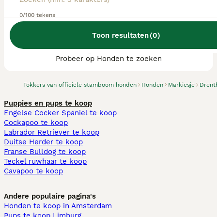
0/100 tekens
Toon resultaten
(
0
)
We hebben 0 Markiesje fokkers, Tynaarlo
gevonden.
Probeer op Honden te zoeken
Fokkers van officiële stamboom honden
Honden
Markiesje
Drent
Puppies en pups te koop
Engelse Cocker Spaniel te koop
Cockapoo te koop
Labrador Retriever te koop
Duitse Herder te koop
Franse Bulldog te koop
Teckel ruwhaar te koop
Cavapoo te koop
Andere populaire pagina's
Honden te koop in Amsterdam
Pups te koop Limburg​