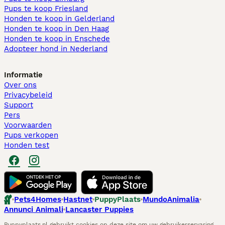
Pups te koop Friesland​
Honden te koop in Gelderland
Honden te koop in Den Haag
Honden te koop in Enschede
Adopteer hond in Nederland
Informatie
Over ons
Privacybeleid
Support
Pers
Voorwaarden
Pups verkopen
Honden test
Pets4Homes
Hastnet
PuppyPlaats
MundoAnimalia
Annunci Animali
Lancaster Puppies
Puppyplaats.nl gebruikt cookies op deze site om uw gebruikerservaring