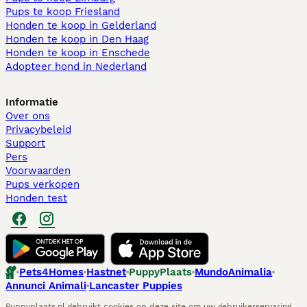
Pups te koop Friesland​
Honden te koop in Gelderland
Honden te koop in Den Haag
Honden te koop in Enschede
Adopteer hond in Nederland
Informatie
Over ons
Privacybeleid
Support
Pers
Voorwaarden
Pups verkopen
Honden test
Pets4Homes
Hastnet
PuppyPlaats
MundoAnimalia
Annunci Animali
Lancaster Puppies
Puppyplaats.nl gebruikt cookies op deze site om uw gebruikerservaring