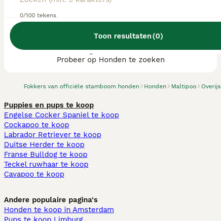
0/100 tekens
Toon resultaten
(
0
)
We hebben 0 Maltipoo fokkers, Losser
gevonden.
Probeer op Honden te zoeken
Fokkers van officiële stamboom honden
Honden
Maltipoo
Overijs
Puppies en pups te koop
Engelse Cocker Spaniel te koop
Cockapoo te koop
Labrador Retriever te koop
Duitse Herder te koop
Franse Bulldog te koop
Teckel ruwhaar te koop
Cavapoo te koop
Andere populaire pagina's
Honden te koop in Amsterdam
Pups te koop Limburg​