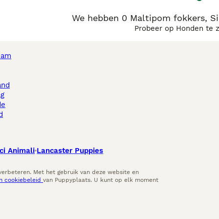
We hebben 0 Maltipom fokkers, S
Probeer op Honden te 
dam
and
ag
de
d
ci Animali
Lancaster Puppies
 verbeteren. Met het gebruik van deze website en
en cookiebeleid
van Puppyplaats. U kunt op elk moment