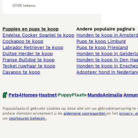
0/100 tekens
Puppies en pups te koop
Andere populaire pagina's
Engelse Cocker Spaniel te koop
Honden te koop in Amster
Cockapoo te koop
Pups te koop Limburg​
Labrador Retriever te koop
Pups te koop Friesland​
Duitse Herder te koop
Honden te koop in Gelderl
Franse Bulldog te koop
Honden te koop in Den Ha
Teckel ruwhaar te koop
Honden te koop in Ensche
Cavapoo te koop
Adopteer hond in Nederlan
Pets4Homes
Hastnet
PuppyPlaats
MundoAnimalia
Annun
Puppyplaats.nl gebruikt cookies op deze site om uw gebruikerservaring te
andere diensten accepteert u de
algemene voorwaarden
en het
privacy- 
uw
voorkeuren beheren
.