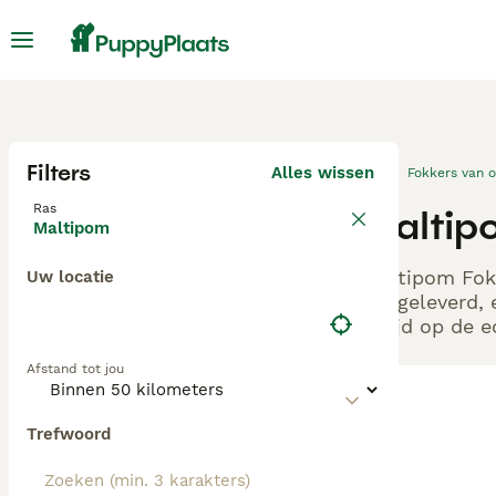
Filters
Alles wissen
Fokkers van 
Ras
Maltip
Maltipom
Maltipom Fokk
Uw locatie
aangeleverd, 
altijd op de 
Afstand tot jou
Trefwoord