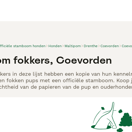
officiële stamboom honden
Honden
Maltipom
Drenthe
Coevorden
Coevo
om fokkers, Coevorden
ers in deze lijst hebben een kopie van hun kennelre
en fokken pups met een officiële stamboom. Koop j
echtheid van de papieren van de pup en ouderhonden