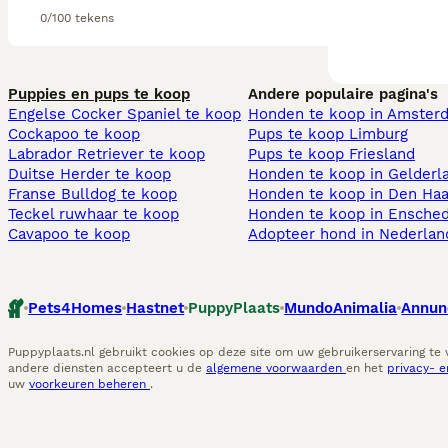
0/100 tekens
Puppies en pups te koop
Andere populaire pagina's
Engelse Cocker Spaniel te koop
Honden te koop in Amster
Cockapoo te koop
Pups te koop Limburg​
Labrador Retriever te koop
Pups te koop Friesland​
Duitse Herder te koop
Honden te koop in Gelderl
Franse Bulldog te koop
Honden te koop in Den Ha
Teckel ruwhaar te koop
Honden te koop in Ensche
Cavapoo te koop
Adopteer hond in Nederlan
Pets4Homes
Hastnet
PuppyPlaats
MundoAnimalia
Annun
Puppyplaats.nl gebruikt cookies op deze site om uw gebruikerservaring te
andere diensten accepteert u de
algemene voorwaarden
en het
privacy- 
uw
voorkeuren beheren
.