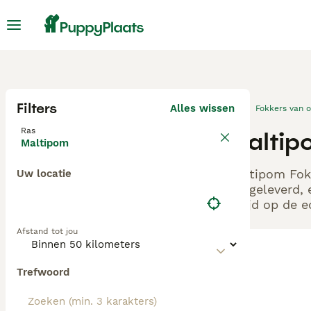
Filters
Alles wissen
Fokkers van 
Ras
Maltip
Maltipom
Maltipom Fokk
Uw locatie
aangeleverd, 
altijd op de 
Afstand tot jou
Trefwoord