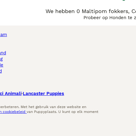
We hebben 0 Maltipom fokkers, C
Probeer op Honden te 
dam
and
ag
de
d
ci Animali
Lancaster Puppies
 verbeteren. Met het gebruik van deze website en
en cookiebeleid
van Puppyplaats. U kunt op elk moment