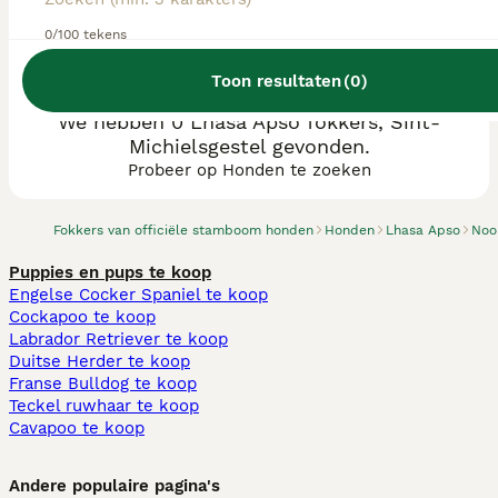
0/100 tekens
Toon resultaten
(
0
)
We hebben 0 Lhasa Apso fokkers, Sint-
Michielsgestel gevonden.
Probeer op Honden te zoeken
Fokkers van officiële stamboom honden
Honden
Lhasa Apso
Noo
Puppies en pups te koop
Engelse Cocker Spaniel te koop
Cockapoo te koop
Labrador Retriever te koop
Duitse Herder te koop
Franse Bulldog te koop
Teckel ruwhaar te koop
Cavapoo te koop
Andere populaire pagina's