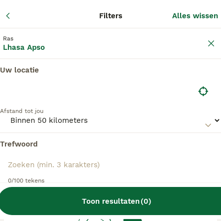
Adverte
Filters
Alles wissen
2
Filters
Ras
Lhasa Apso
Uw locatie
Lhasa Apso fokkers, Coevorden
Lhasa Apso Fokkers in deze lijst hebben een
Afstand tot jou
kopie van hun kennelregistratie bij de Raad van
Beheer bij ons aangeleverd, en fokken pups met
een officiële stamboom. Koop je pup bij één van
Trefwoord
deze fokkers? Dubbelcheck zelf altijd op de
echtheid van de papieren van de pup en
ouderhonden bij bezichtiging.
0/100 tekens
Toon resultaten
(
0
)