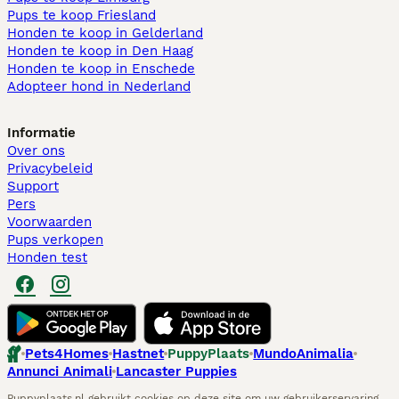
Pups te koop Friesland​
Honden te koop in Gelderland
Honden te koop in Den Haag
Honden te koop in Enschede
Adopteer hond in Nederland
Informatie
Over ons
Privacybeleid
Support
Pers
Voorwaarden
Pups verkopen
Honden test
Pets4Homes
Hastnet
PuppyPlaats
MundoAnimalia
Annunci Animali
Lancaster Puppies
Puppyplaats.nl gebruikt cookies op deze site om uw gebruikerservaring