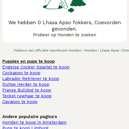
We hebben 0 Lhasa Apso fokkers, Coevorden
gevonden.
Probeer op Honden te zoeken
Fokkers van officiële stamboom honden
Honden
Lhasa Apso
Dre
Puppies en pups te koop
Engelse Cocker Spaniel te koop
Cockapoo te koop
Labrador Retriever te koop
Duitse Herder te koop
Franse Bulldog te koop
Teckel ruwhaar te koop
Cavapoo te koop
Andere populaire pagina's
Honden te koop in Amsterdam
Pups te koop Limburg​