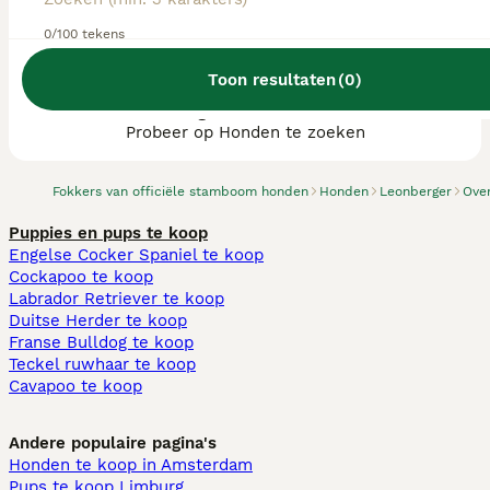
0/100 tekens
Toon resultaten
(
0
)
We hebben 0 Leonberger fokkers, Ommen
gevonden.
Probeer op Honden te zoeken
Fokkers van officiële stamboom honden
Honden
Leonberger
Over
Puppies en pups te koop
Engelse Cocker Spaniel te koop
Cockapoo te koop
Labrador Retriever te koop
Duitse Herder te koop
Franse Bulldog te koop
Teckel ruwhaar te koop
Cavapoo te koop
Andere populaire pagina's
Honden te koop in Amsterdam
Pups te koop Limburg​