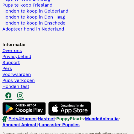
Pups te koop Friesland​
Honden te koop in Gelderland
Honden te koop in Den Haag
Honden te koop in Enschede
Adopteer hond in Nederland
Informatie
Over ons
Privacybeleid
Support
Pers
Voorwaarden
Pups verkopen
Honden test
Pets4Homes
Hastnet
PuppyPlaats
MundoAnimalia
Annunci Animali
Lancaster Puppies
Puppyplaats.nl gebruikt cookies op deze site om uw gebruikerservaring