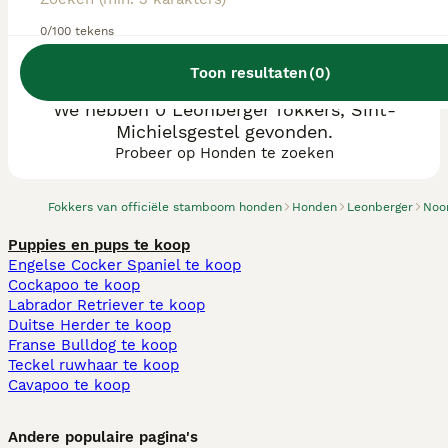
0/100 tekens
Toon resultaten
(
0
)
We hebben 0 Leonberger fokkers, Sint-
Michielsgestel gevonden.
Probeer op Honden te zoeken
Fokkers van officiële stamboom honden
Honden
Leonberger
Noo
Puppies en pups te koop
Engelse Cocker Spaniel te koop
Cockapoo te koop
Labrador Retriever te koop
Duitse Herder te koop
Franse Bulldog te koop
Teckel ruwhaar te koop
Cavapoo te koop
Andere populaire pagina's