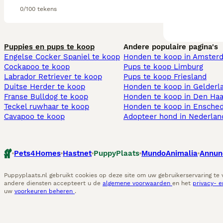
0/100 tekens
Puppies en pups te koop
Andere populaire pagina's
Engelse Cocker Spaniel te koop
Honden te koop in Amster
Cockapoo te koop
Pups te koop Limburg​
Labrador Retriever te koop
Pups te koop Friesland​
Duitse Herder te koop
Honden te koop in Gelderl
Franse Bulldog te koop
Honden te koop in Den Ha
Teckel ruwhaar te koop
Honden te koop in Ensche
Cavapoo te koop
Adopteer hond in Nederlan
Pets4Homes
Hastnet
PuppyPlaats
MundoAnimalia
Annun
Puppyplaats.nl gebruikt cookies op deze site om uw gebruikerservaring te
andere diensten accepteert u de
algemene voorwaarden
en het
privacy- 
uw
voorkeuren beheren
.