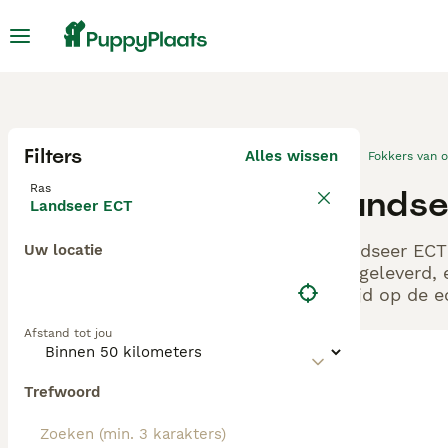
Filters
Alles wissen
Fokkers van 
Ras
Landse
Landseer ECT
Landseer ECT 
Uw locatie
aangeleverd, 
altijd op de 
Afstand tot jou
Trefwoord