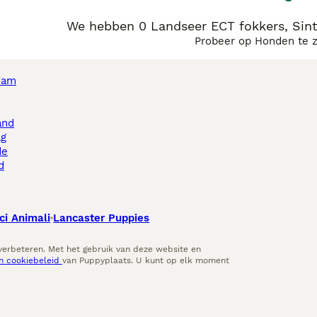
We hebben 0 Landseer ECT fokkers, Sint
Probeer op Honden te 
dam
and
ag
de
d
ci Animali
Lancaster Puppies
 verbeteren. Met het gebruik van deze website en
en cookiebeleid
van Puppyplaats. U kunt op elk moment