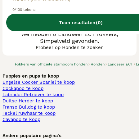
0/100 tekens
Toon resultaten
(
0
)
We hebben 0 Landseer ECT fokkers,
Simpelveld gevonden.
Probeer op Honden te zoeken
Fokkers van officiële stamboom honden
Honden
Landseer ECT
L
Puppies en pups te koop
Engelse Cocker Spaniel te koop
Cockapoo te koop
Labrador Retriever te koop
Duitse Herder te koop
Franse Bulldog te koop
Teckel ruwhaar te koop
Cavapoo te koop
Andere populaire pagina's