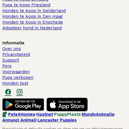
Pups te koop Friesland​
Honden te koop in Gelderland
Honden te koop in Den Haag
Honden te koop in Enschede
Adopteer hond in Nederland
Informatie
Over ons
Privacybeleid
Support
Pers
Voorwaarden
Pups verkopen
Honden test
Pets4Homes
Hastnet
PuppyPlaats
MundoAnimalia
Annunci Animali
Lancaster Puppies
Puppyplaats.nl gebruikt cookies op deze site om uw gebruikerservaring