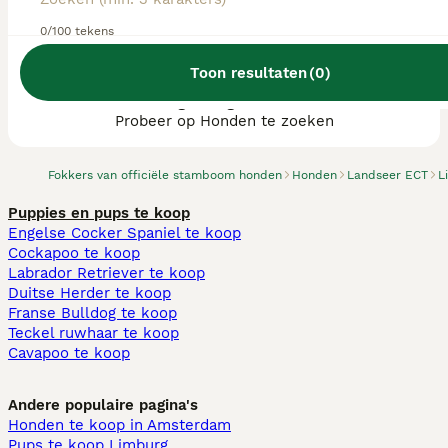
0/100 tekens
Toon resultaten
(
0
)
We hebben 0 Landseer ECT fokkers,
Landgraaf gevonden.
Probeer op Honden te zoeken
Fokkers van officiële stamboom honden
Honden
Landseer ECT
L
Puppies en pups te koop
Engelse Cocker Spaniel te koop
Cockapoo te koop
Labrador Retriever te koop
Duitse Herder te koop
Franse Bulldog te koop
Teckel ruwhaar te koop
Cavapoo te koop
Andere populaire pagina's
Honden te koop in Amsterdam
Pups te koop Limburg​