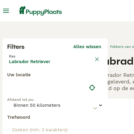
Filters
Alles wissen
Fokkers van 
Ras
Labrad
Labrador Retriever
Labrador Retr
Uw locatie
aangeleverd, 
altijd op de 
Afstand tot jou
Trefwoord