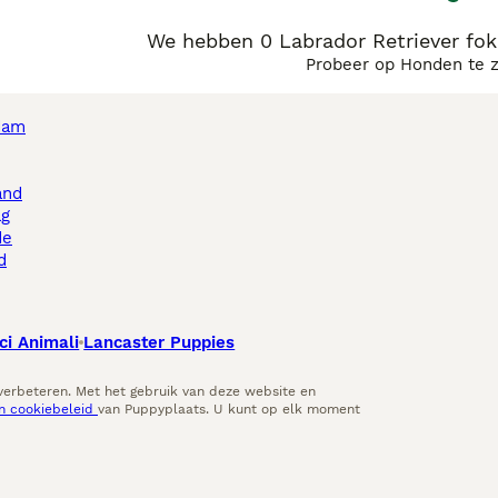
We hebben 0 Labrador Retriever fok
Probeer op Honden te 
dam
and
ag
de
d
ci Animali
Lancaster Puppies
 verbeteren. Met het gebruik van deze website en
en cookiebeleid
van Puppyplaats. U kunt op elk moment