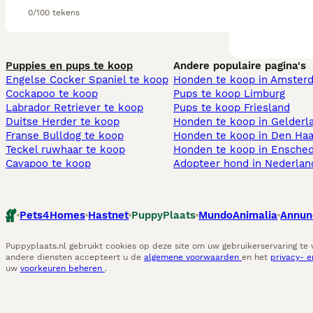
0/100 tekens
Puppies en pups te koop
Andere populaire pagina's
Engelse Cocker Spaniel te koop
Honden te koop in Amster
Cockapoo te koop
Pups te koop Limburg​
Labrador Retriever te koop
Pups te koop Friesland​
Duitse Herder te koop
Honden te koop in Gelderl
Franse Bulldog te koop
Honden te koop in Den Ha
Teckel ruwhaar te koop
Honden te koop in Ensche
Cavapoo te koop
Adopteer hond in Nederlan
Pets4Homes
Hastnet
PuppyPlaats
MundoAnimalia
Annun
Puppyplaats.nl gebruikt cookies op deze site om uw gebruikerservaring te
andere diensten accepteert u de
algemene voorwaarden
en het
privacy- 
uw
voorkeuren beheren
.