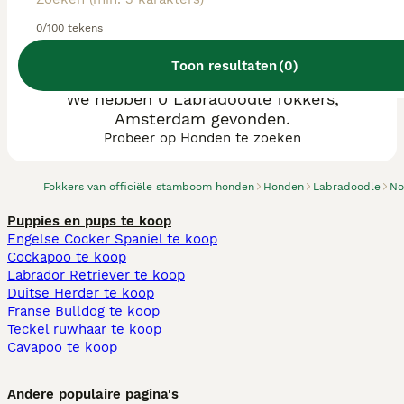
0/100 tekens
Toon resultaten
(
0
)
We hebben 0 Labradoodle fokkers,
Amsterdam gevonden.
Probeer op Honden te zoeken
Fokkers van officiële stamboom honden
Honden
Labradoodle
No
Puppies en pups te koop
Engelse Cocker Spaniel te koop
Cockapoo te koop
Labrador Retriever te koop
Duitse Herder te koop
Franse Bulldog te koop
Teckel ruwhaar te koop
Cavapoo te koop
Andere populaire pagina's