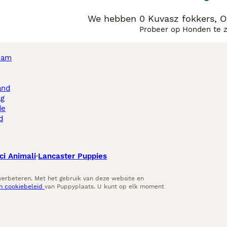
We hebben 0 Kuvasz fokkers, 
Probeer op Honden te 
dam
and
ag
de
d
ci Animali
Lancaster Puppies
 verbeteren. Met het gebruik van deze website en
en cookiebeleid
van Puppyplaats. U kunt op elk moment