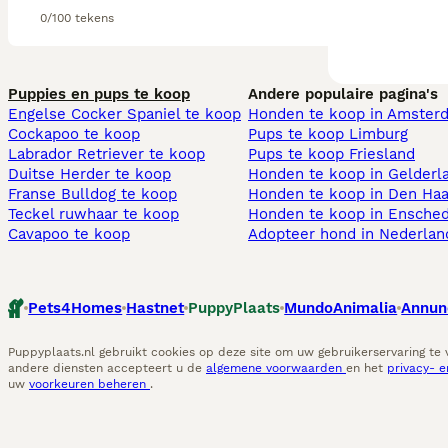
0/100 tekens
Puppies en pups te koop
Andere populaire pagina's
Engelse Cocker Spaniel te koop
Honden te koop in Amster
Cockapoo te koop
Pups te koop Limburg​
Labrador Retriever te koop
Pups te koop Friesland​
Duitse Herder te koop
Honden te koop in Gelderl
Franse Bulldog te koop
Honden te koop in Den Ha
Teckel ruwhaar te koop
Honden te koop in Ensche
Cavapoo te koop
Adopteer hond in Nederlan
Pets4Homes
Hastnet
PuppyPlaats
MundoAnimalia
Annun
Puppyplaats.nl gebruikt cookies op deze site om uw gebruikerservaring te
andere diensten accepteert u de
algemene voorwaarden
en het
privacy- 
uw
voorkeuren beheren
.