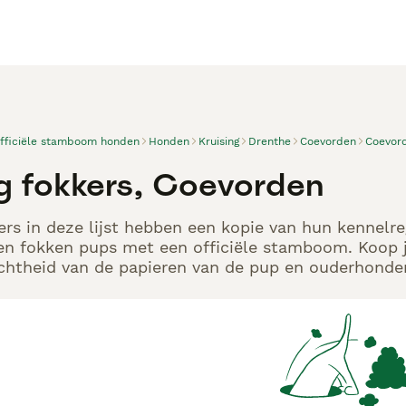
officiële stamboom honden
Honden
Kruising
Drenthe
Coevorden
Coevor
ng fokkers, Coevorden
ers in deze lijst hebben een kopie van hun kennelreg
en fokken pups met een officiële stamboom. Koop j
echtheid van de papieren van de pup en ouderhonden