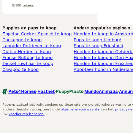
0/100 tekens
Puppies en pups te koop
Andere populaire pagina's
Engelse Cocker Spaniel te koop
Honden te koop in Amster
Cockapoo te koop
Pups te koop Limburg​
Labrador Retriever te koop
Pups te koop Friesland​
Duitse Herder te koop
Honden te koop in Gelderl
Franse Bulldog te koop
Honden te koop in Den Ha
Teckel ruwhaar te koop
Honden te koop in Ensche
Cavapoo te koop
Adopteer hond in Nederlan
Pets4Homes
Hastnet
PuppyPlaats
MundoAnimalia
Annun
Puppyplaats.nl gebruikt cookies op deze site om uw gebruikerservaring te
andere diensten accepteert u de
algemene voorwaarden
en het
privacy- 
uw
voorkeuren beheren
.