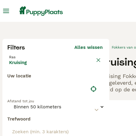
Filters
Alles wissen
Fokkers van 
Ras
Kruisi
Kruising
Kruising Fokk
Uw locatie
aangeleverd, 
altijd op de 
Afstand tot jou
Trefwoord