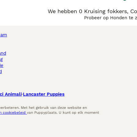
We hebben 0 Kruising fokkers, C
Probeer op Honden te 
dam
and
ag
de
d
ci Animali
Lancaster Puppies
 verbeteren. Met het gebruik van deze website en
en cookiebeleid
van Puppyplaats. U kunt op elk moment