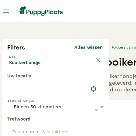
Filters
Alles wissen
Fokkers van 
Ras
Kooike
Kooikerhondje
Kooikerhondje
Uw locatie
aangeleverd, 
altijd op de 
Afstand tot jou
Trefwoord