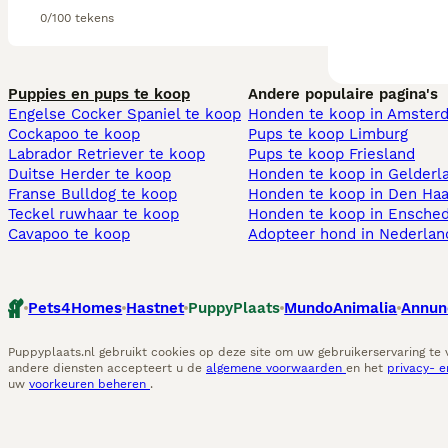
0/100 tekens
Puppies en pups te koop
Andere populaire pagina's
Engelse Cocker Spaniel te koop
Honden te koop in Amster
Cockapoo te koop
Pups te koop Limburg​
Labrador Retriever te koop
Pups te koop Friesland​
Duitse Herder te koop
Honden te koop in Gelderl
Franse Bulldog te koop
Honden te koop in Den Ha
Teckel ruwhaar te koop
Honden te koop in Ensche
Cavapoo te koop
Adopteer hond in Nederlan
Pets4Homes
Hastnet
PuppyPlaats
MundoAnimalia
Annun
Puppyplaats.nl gebruikt cookies op deze site om uw gebruikerservaring te
andere diensten accepteert u de
algemene voorwaarden
en het
privacy- 
uw
voorkeuren beheren
.