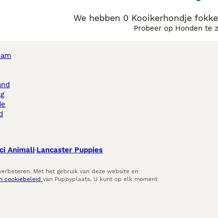
We hebben 0 Kooikerhondje fokke
Probeer op Honden te 
dam
and
ag
de
d
ci Animali
Lancaster Puppies
 verbeteren. Met het gebruik van deze website en
en cookiebeleid
van Puppyplaats. U kunt op elk moment