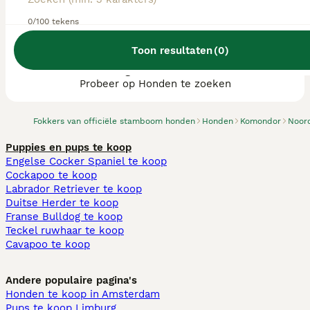
0/100 tekens
Toon resultaten
(
0
)
We hebben 0 Komondor fokkers, Goirle
gevonden.
Probeer op Honden te zoeken
Fokkers van officiële stamboom honden
Honden
Komondor
Noor
Puppies en pups te koop
Engelse Cocker Spaniel te koop
Cockapoo te koop
Labrador Retriever te koop
Duitse Herder te koop
Franse Bulldog te koop
Teckel ruwhaar te koop
Cavapoo te koop
Andere populaire pagina's
Honden te koop in Amsterdam
Pups te koop Limburg​