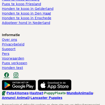
Pups te koop Friesland​
Honden te koop in Gelderland
Honden te koop in Den Haag
Honden te koop in Enschede
Adopteer hond in Nederland
Informatie
Over ons
Privacybeleid
Support
Pers
Voorwaarden
Pups verkopen
Honden test
Pets4Homes
Hastnet
PuppyPlaats
MundoAnimalia
Annunci Animali
Lancaster Puppies
Puppyplaats.nl gebruikt cookies op deze site om uw gebruikerservaring