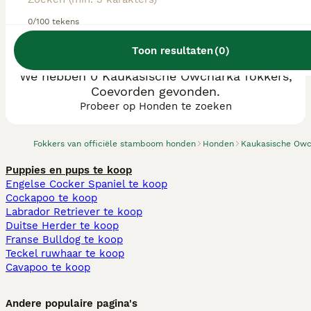
0/100 tekens
Toon resultaten
(
0
)
We hebben 0 Kaukasische Owcharka fokkers,
Coevorden gevonden.
Probeer op Honden te zoeken
Fokkers van officiële stamboom honden
Honden
Kaukasische Ow
Puppies en pups te koop
Engelse Cocker Spaniel te koop
Cockapoo te koop
Labrador Retriever te koop
Duitse Herder te koop
Franse Bulldog te koop
Teckel ruwhaar te koop
Cavapoo te koop
Andere populaire pagina's