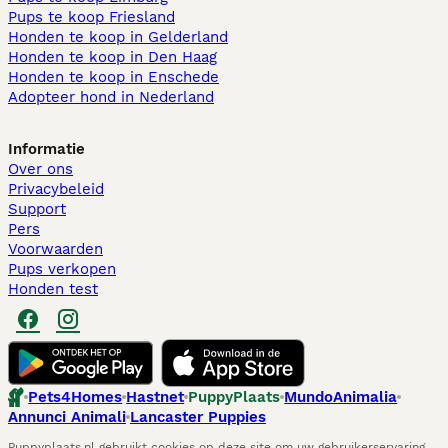
Pups te koop Friesland​
Honden te koop in Gelderland
Honden te koop in Den Haag
Honden te koop in Enschede
Adopteer hond in Nederland
Informatie
Over ons
Privacybeleid
Support
Pers
Voorwaarden
Pups verkopen
Honden test
Pets4Homes
Hastnet
PuppyPlaats
MundoAnimalia
Annunci Animali
Lancaster Puppies
Puppyplaats.nl gebruikt cookies op deze site om uw gebruikerservaring