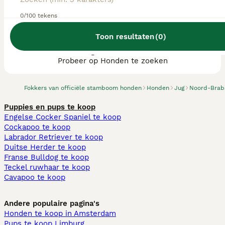
0/100 tekens
Toon resultaten
(
0
)
We hebben 0 Jug fokkers, Sint-Michielsgestel
gevonden.
Probeer op Honden te zoeken
Fokkers van officiële stamboom honden
Honden
Jug
Noord-Brab
Puppies en pups te koop
Engelse Cocker Spaniel te koop
Cockapoo te koop
Labrador Retriever te koop
Duitse Herder te koop
Franse Bulldog te koop
Teckel ruwhaar te koop
Cavapoo te koop
Andere populaire pagina's
Honden te koop in Amsterdam
Pups te koop Limburg​